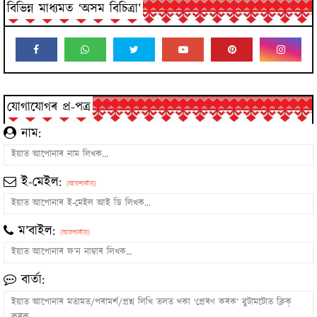
বিভিন্ন মাধ্যমত ‘অসম বিচিত্ৰা’
যোগাযোগৰ প্ৰ-পত্ৰ
নাম:
ই-মেইল:
(আৱশ্যকীয়)
ম’বাইল:
(আৱশ্যকীয়)
বাৰ্তা: