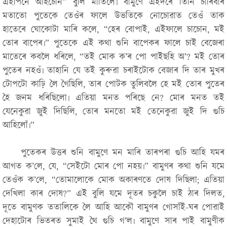
এইপিনে আহচোন”
বুলি মাতিলে৷ বামুণে এইদৰে তিনি চাৰিবাৰ
মতাতো পুতেকে তেওঁৰ ফালে উভতিকে নোচোৱাত তেওঁ তাক
হাতেৰে ঘোকোটা মাৰি কলে,
“হেৰ বোপাই, এইফালে চাচোন, মই
তোৰ বাপেৰ৷”
পুতেকে এই কথা শুনি বাপেকৰ ফালে চাই বেজেৰা
মাতেৰে কবলৈ ধৰিলে,
“তই মোক ক’ৰ পো পাইছহি অ’? মই তোৰ
পুতেৰ নহওঁ৷ তাহানি যে তই কুৰুৱা চৰাইটোক বেজাৰ দি তাৰ মুখৰ
টোপটো কাঢ়ি লৈ গৈছিলি, তাৰ পোটক তুলিবলৈ হে মই তোৰ পুতেৰ
হৈ জনম ধৰিছিলো৷ এতিয়া মনত পৰিছে নে? মোৰ মনত তই
যেনেকুৱা জুই দিছিলি, তোৰ মনতো মই তেনেকুৱা জুই দি গুচি
আহিলোঁ৷”
পুতেকৰ উত্তৰ শুনি বামুণে মন মাৰি তাৰপৰা গুচি আহি যমৰ
আগত ক’লে, যে,
“সেইটো মোৰ পো নহয়৷”
বামুণৰ কথা শুনি যমে
তেওঁক ক’লে,
“তোমালোকে মোক অকাৰণতে দোষ দিছিলা; এতিয়া
দেখিলা কাৰ দোষ?”
এই বুলি যমে দূতৰ চকুলৈ চাই ঠাৰ দিলত,
দূতে বামুণক ততালিকে লৈ আহি আকৌ বামুণৰ গোসাঁই-ঘৰ পোৱাই
দেহাটোৰ ভিতৰত সুমাই থৈ গুচি গ’ল৷ বামুণে সাৰ পাই বামুণীক