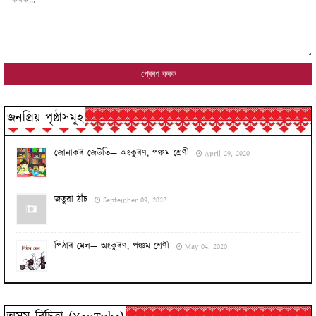
জনপ্ৰিয় পৃষ্ঠাসমূহ
জোনাকৰ জেউতি— অংকুৰণ, পঞ্চম শ্ৰেণী
April 29, 2020
জতুৱা ঠাঁচ
September 09, 2022
পিঠাৰ মেল— অংকুৰণ, পঞ্চম শ্ৰেণী
May 04, 2020