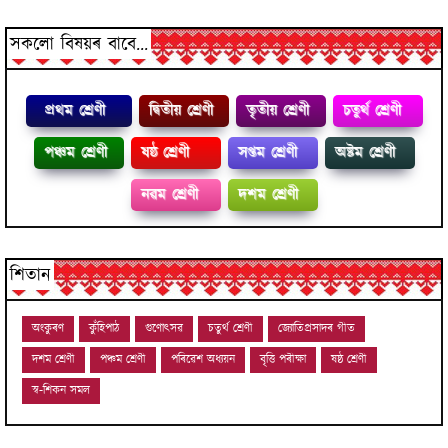
সকলো বিষয়ৰ বাবে...
প্রথম শ্ৰেণী
দ্বিতীয় শ্ৰেণী
তৃতীয় শ্ৰেণী
চতুৰ্থ শ্ৰেণী
পঞ্চম শ্ৰেণী
ষষ্ঠ শ্ৰেণী
সপ্তম শ্ৰেণী
অষ্টম শ্ৰেণী
নৱম শ্ৰেণী
দশম শ্ৰেণী
শিতান
অংকুৰণ
কুঁহিপাঠ
গুণোৎসৱ
চতুৰ্থ শ্ৰেণী
জ্যোতিপ্ৰসাদৰ গীত
দশম শ্ৰেণী
পঞ্চম শ্ৰেণী
পৰিৱেশ অধ্যয়ন
বৃত্তি পৰীক্ষা
ষষ্ঠ শ্ৰেণী
স্ব-শিকন সমল