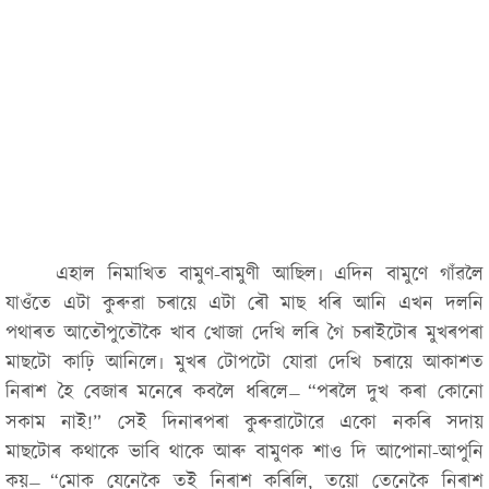
এহাল নিমাখিত বামুণ-বামুণী আছিল৷ এদিন বামুণে গাঁৱলৈ
যাওঁতে এটা কুৰুৱা চৰায়ে এটা ৰৌ মাছ ধৰি আনি এখন দলনি
পথাৰত আতৌপুতৌকৈ খাব খোজা দেখি লৰি গৈ চৰাইটোৰ মুখৰপৰা
মাছটো কাঢ়ি আনিলে৷ মুখৰ টোপটো যোৱা দেখি চৰায়ে আকাশত
নিৰাশ হৈ বেজাৰ মনেৰে কবলৈ ধৰিলে
“পৰলৈ দুখ কৰা কোনো
—
সকাম নাই!”
সেই দিনাৰপৰা কুৰুৱাটোৱে একো নকৰি সদায়
মাছটোৰ কথাকে ভাবি থাকে আৰু বামুণক শাও দি আপোনা-আপুনি
কয়
“মোক যেনেকৈ তই নিৰাশ কৰিলি, তয়ো তেনেকৈ নিৰাশ
—