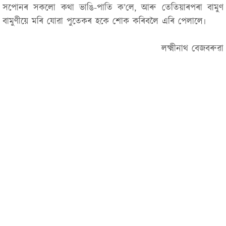
সপোনৰ সকলো কথা ভাঙি-পাতি ক’লে, আৰু তেতিয়াৰপৰা বামুণ
বামুণীয়ে মৰি যোৱা পুতেকৰ হকে শোক কৰিবলৈ এৰি পেলালে৷
লক্ষ্মীনাথ বেজবৰুৱা