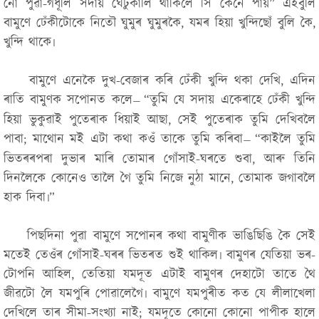
নো পুৱা-গধূলি সদায় ঘেটুকালি থাকিলে সি কেনে পায়”
এইবুলি
বামুণে ঢেঁকীটোকে নিতৌ ঘুমুৰ ঘুমুৰকৈ, যমৰ হিয়া খুন্দিছোঁ বুলি কৈ,
খুন্দি থাকে৷
বামুণে এনেকৈ দুখ-বেজাৰ কৰি ঢেঁকী খুন্দি থকা দেখি, এদিন
ৰাতি বামুণক সপোনত কলে
“তুমি যে সদায় একেৰাহে ঢেঁকী খুন্দি
—
হিয়া ভুকুৱাই পুতেৰাক ধিয়াই আছা, সেই পুতেৰাক তুমি দেখিবলৈ
পাবা; মাথোন মই এটা কথা কওঁ তাকে তুমি কৰিবা
“
কাইলৈ তুমি
—
ভিতৰৰপৰা দুভাৰ মাৰি তোমাৰ গোঁসাই-ঘৰতে শুবা, আৰু তিনি
দিনলৈকে কোনেও তালৈ গৈ তুমি নিজে নুঠা মানে, তোমাক জগাবলৈ
হাক দিবা৷”
পিছদিনা পুৱা বামুণে সপোনৰ কথা বামুণীক ভাঙিছিঙি কৈ সেই
মতেই তেওঁৰ গোঁসাই-ঘৰৰ ভিতৰত শুই থাকিল৷ বামুণৰ যেতিয়া ভৰ-
টোপনি আহিল, তেতিয়া যমদূত এটাই বামুণৰ দেহাটো তাতে থৈ
জীৱটো লৈ যমপুৰি পোৱালেগৈ৷ বামুণে যমপুৰীত কত যে লীলাখেলা
দেখিলে তাৰ সীমা-সংখ্যা নাই;
যমদূতে কোনো কোনো পাপীক হালে