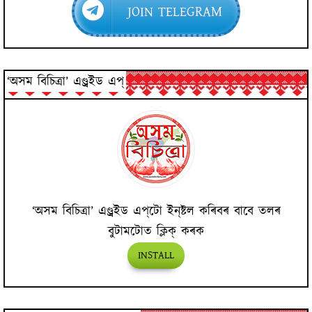
JOIN TELEGRAM
‘অসম বিচিত্ৰা’ এণ্ড্ৰইড এপ্
‘অসম বিচিত্ৰা’ এণ্ড্ৰইড এপ্‌টো ইন্‌ষ্টল কৰিবৰ বাবে তলৰ
বুটামটোত ক্লিক্ কৰক
INSTALL