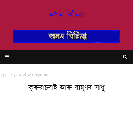
অসম বিচিত্ৰা
Home
কুৰুৱাচৰাই আৰু বামুণৰ সাধু
কুৰুৱাচৰাই আৰু বামুণৰ সাধু