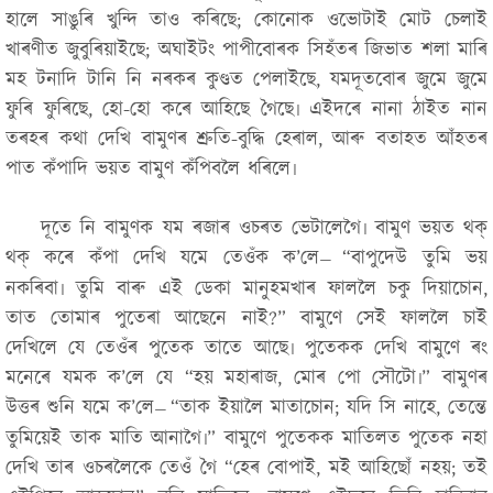
হালে সাঙুৰি খুন্দি তাও কৰিছে; কোনোক ওভোটাই মোট চেলাই
খাৰণীত জুবুৰিয়াইছে; অঘাইটং পাপীবোৰক সিহঁতৰ জিভাত শলা মাৰি
মহ টনাদি টানি নি নৰকৰ কুণ্ডত পেলাইছে, যমদূতবোৰ জুমে জুমে
ফুৰি ফুৰিছে, হো-হো কৰে আহিছে গৈছে৷ এইদৰে নানা ঠাইত নান
তৰহৰ কথা দেখি বামুণৰ শ্ৰুতি-বুদ্ধি হেৰাল, আৰু বতাহত আঁহতৰ
পাত কঁপাদি ভয়ত বামুণ কঁপিবলৈ ধৰিলে৷
দূতে নি বামুণক যম ৰজাৰ ওচৰত ভেটালেগৈ৷ বামুণ ভয়ত থক্
থক্ কৰে কঁপা দেখি যমে তেওঁক ক’লে
“বাপুদেউ তুমি ভয়
—
নকৰিবা৷ তুমি বাৰু এই ডেকা মানুহমখাৰ ফাললৈ চকু দিয়াচোন,
তাত তোমাৰ পুতেৰা আছেনে নাই?”
বামুণে সেই ফাললৈ চাই
দেখিলে যে তেওঁৰ পুতেক তাতে আছে৷ পুতেকক দেখি বামুণে ৰং
মনেৰে যমক ক’লে যে
“হয় মহাৰাজ, মোৰ পো সৌটো৷”
বামুণৰ
উত্তৰ শুনি যমে ক’লে
“তাক ইয়ালৈ মাতাচোন; যদি সি নাহে, তেন্তে
—
তুমিয়েই তাক মাতি আনাগৈ৷”
বামুণে পুতেকক মাতিলত পুতেক নহা
দেখি তাৰ ওচৰলৈকে তেওঁ গৈ
“হেৰ বোপাই, মই আহিছোঁ নহয়; তই