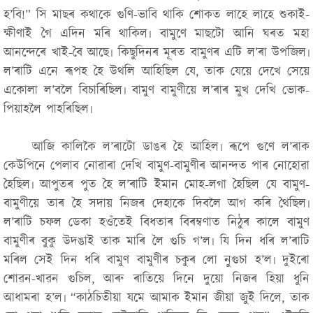
হ’বি!”
সি মাছৰ কথাকে গুণি-ভাবি থাকি শোকত লাহে লাহে শুকাই-
ক্ষীণাই গৈ এদিন মৰি থাকিল৷ বামুণে মাছটো আনি ঘৰত মহা
আনন্দেৰে খাই-বৈ আছে৷ কিছুদিনৰ মূৰত বামুণৰ এটি ল’ৰা উপজিল৷
ল’ৰাটি এনে ৰূপহ হৈ উথলি আহিছিল যে, তাক যেয়ে দেখে সেয়ে
একোলা ল’বলৈ বিচাৰিছিল৷ বামুণ বামুণীয়ে ল’ৰাৰ মুখ দেখি ভোক-
পিয়াহলৈ পাহৰিছিল৷
আজি কালিকৈ ল’ৰাটো ডাঙৰ হৈ আহিল৷ ৰূপে গুণে ল’ৰাক
কেউপিনে পেলাব নোৱাৰা দেখি বামুণ-বামুণীৰ আনন্দত পাৰ নোহোৱা
হৈছিল৷ আপুতৰ পুত হৈ ল’ৰাটি ইমান মোহ-লগা হৈছিল যে বামুণ-
বামুণীয়ে তাৰ হৈ সদায় নিজৰ দেহাকে দিবলৈ আগ কৰি থৈছিল৷
ল’ৰাটি চফল ডেকা হওঁতেই বিধতাৰ বিৰম্বণাত নিঠুৰ কালে বামুণ
বামুণীৰ বুকু উদঙাই তাক মাৰি লৈ গুচি গ’ল৷ যি দিন ধৰি ল’ৰাটি
মৰিল সেই দিন ধৰি বামুণ বামুণীৰ চকুৰ লো নুগুচা হ’ল৷ দুইৰো
শোৱন-খাৱন গুচিল, আৰু ৰাতিয়ে দিনে দুয়ো নিজৰ হিয়া ধুনি
আধামৰা হ’ল৷
“কাঠচিতীয়া যমে আমাক ইমান জীয়া জুই দিলে, তাক