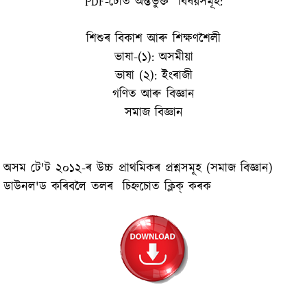
PDF-টোত অন্তৰ্ভুক্ত বিষয়সমূহ:
শিশুৰ বিকাশ আৰু শি‍ক্ষণশৈলী
ভাষা-(১): অসমীয়া
ভাষা (২): ইংৰাজী
গণিত আৰু বিজ্ঞান
সমাজ বিজ্ঞান
অসম টে‍'ট ২০১২-ৰ উচ্চ প্ৰাথমিকৰ প্ৰশ্নসমূহ (সমাজ বিজ্ঞান)
ডাউনল'ড কৰিবলৈ তলৰ চিহ্নচোত ক্লিক্ কৰক