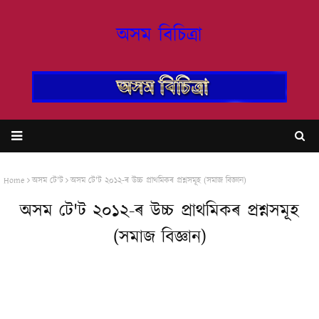
অসম বিচিত্ৰা
Home
অসম টে‍'ট
অসম টে‍'ট ২০১২-ৰ উচ্চ প্ৰাথমিকৰ প্ৰশ্নসমূহ (সমাজ বিজ্ঞান)
অসম টে‍'ট ২০১২-ৰ উচ্চ প্ৰাথমিকৰ প্ৰশ্নসমূহ
(সমাজ বিজ্ঞান)