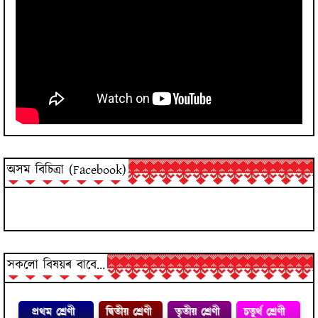
অসম বিচিত্ৰা (Facebook)
সকলো বিষয়ৰ বাবে...
প্রথম শ্ৰেণী
দ্বিতীয় শ্ৰেণী
তৃতীয় শ্ৰেণী
চতুৰ্থ শ্ৰেণী