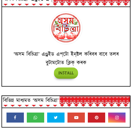
‘অসম বিচিত্ৰা’ এণ্ড্ৰইড এপ্‌টো ইন্‌ষ্টল কৰিবৰ বাবে তলৰ
বুটামটোত ক্লিক্ কৰক
INSTALL
বিভিন্ন মাধ্যমত ‘অসম বিচিত্ৰা’