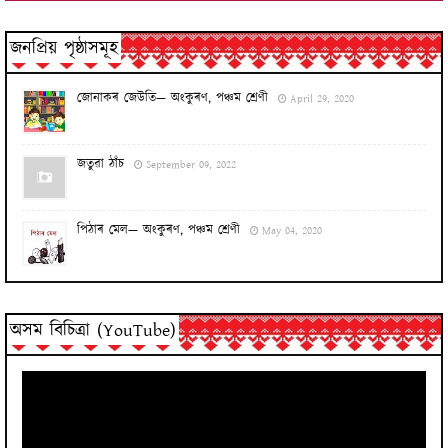
জনপ্ৰিয় পৃষ্ঠাসমূহ
জোনাকৰ জেউতি— অংকুৰণ, পঞ্চম শ্ৰেণী
April 29, 2020
জতুৱা ঠাঁচ
September 09, 2022
পিঠাৰ মেল— অংকুৰণ, পঞ্চম শ্ৰেণী
May 04, 2020
অসম বিচিত্ৰা (YouTube)