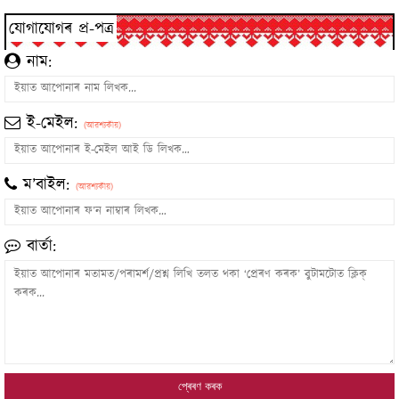
যোগাযোগৰ প্ৰ-পত্ৰ
নাম:
ই-মেইল:
(আৱশ্যকীয়)
ম’বাইল:
(আৱশ্যকীয়)
বাৰ্তা: