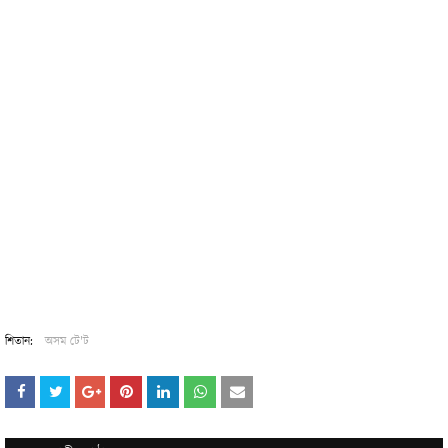
শিতান:
অসম টে‍'ট