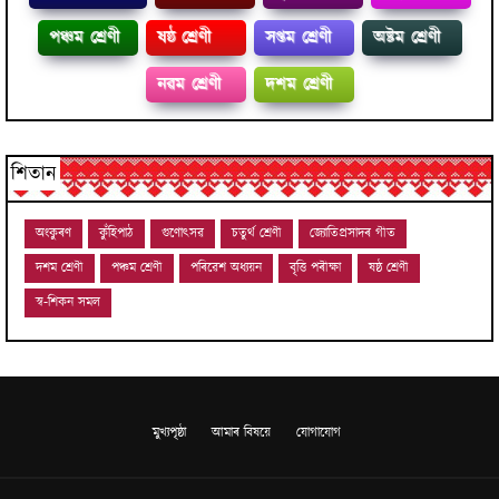
পঞ্চম শ্ৰেণী
ষষ্ঠ শ্ৰেণী
সপ্তম শ্ৰেণী
অষ্টম শ্ৰেণী
নৱম শ্ৰেণী
দশম শ্ৰেণী
শিতান
অংকুৰণ
কুঁহিপাঠ
গুণোৎসৱ
চতুৰ্থ শ্ৰেণী
জ্যোতিপ্ৰসাদৰ গীত
দশম শ্ৰেণী
পঞ্চম শ্ৰেণী
পৰিৱেশ অধ্যয়ন
বৃত্তি পৰীক্ষা
ষষ্ঠ শ্ৰেণী
স্ব-শিকন সমল
মুখ্যপৃষ্ঠা
আমাৰ বিষয়ে
যোগাযোগ