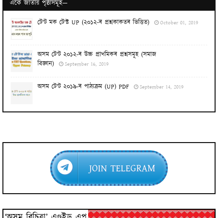
একে জাতীয় পৃষ্ঠাসমূহ—
টে‍'ট মক টে‍'ষ্ট UP (২০১২-ৰ প্ৰশ্নকাকতৰ ভিত্তিত)
October 01, 2019
অসম টে‍'ট ২০১২-ৰ উচ্চ প্ৰাথমিকৰ প্ৰশ্নসমূহ (সমাজ
বিজ্ঞান)
September 16, 2019
অসম টে‍'ট ২০১৯-ৰ পাঠ্যক্ৰম (UP) PDF
September 14, 2019
JOIN TELEGRAM
‘অসম বিচিত্ৰা’ এণ্ড্ৰইড এপ্