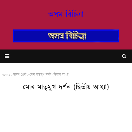
অসম বিচিত্ৰা
Home
দ্বাদশ শ্ৰেণী
মোৰ মাতৃমুখ দৰ্শন (দ্বিতীয় আধ্যা)
মোৰ মাতৃমুখ দৰ্শন (দ্বিতীয় আধ্যা)