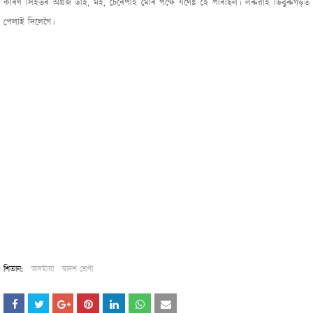
কাৰণ সিহঁতৰ অগ্ৰজ ডাঁহ, মহ, চেৰেপাই মোৰ পক্ষে যথেষ্ট হৈ পৰিছিল। লৰুৱাই ডিবুৰুগড়ত
পেলাই দিলেগৈ।
শিতান:
অসমীয়া
দ্বাদশ শ্ৰেণী