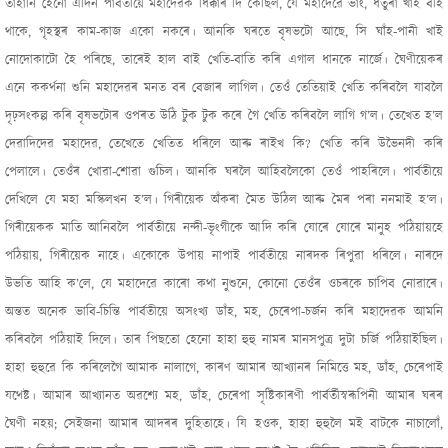
তাহানি হেনো এদিন পাৰ্বতীয়ে মহাদেৱক ধিক্কাৰ দি কৈছিল, যে মহাদেৱে ভাং, ধতুৰা খাই বহি
থাকে, গৃহস্থৰ কাম-কাজ একো নকৰে। আনকি ঘৰতে বৃষভটো আছে, সি ঘাঁহ-পানী খাই
নোদোকাটো হৈ পৰিছে, তাৰেই হাল বাই খেতি-বাতি কৰি এগাল ধানকে নাৰ্জে। ঘৈণীয়েকৰ
এনে ককৰ্থনা শুনি মহাদেৱৰ মনত বৰ বেজাৰ লাগিল। তেওঁ তেতিয়াই খেতি কৰিবলৈ যাবলৈ‍
দৃঢ়সংকল্প কৰি বৃষভটোৰ ওপৰত উঠি টুক টুক কৰে গৈ খেতি কৰিবলৈ লাগি‍ গ’ল। তেখেত হ’ল
দেৱাদিদেৱ মহাদেৱ, তেখেতে খেতিত ধৰিলে আৰু ৰাইখ কি? খেতি‍ কৰি উভৈনদী কৰি
পেলালে। তেওঁৰ খোৱা-শোৱা গুচিল। আনকি ঘৰলৈ আহিবলৈকো তেওঁ পাহৰিলে। পাৰ্বতীয়ে
দেখিলে‍ যে মহা মস্কি‍লখন হ’ল। গিৰীয়েক অঁকৰা মৈত উঠিল আৰু মৈৰ পৰা ননমাই হ’ল।
গিৰীয়েকক মাতি আনিবলৈ পাৰ্বতীয়ে নন্দী-ভৃংগীকে আদি কৰি যোৰে যোৰে মানুহ পঠিয়ায়হে‍
পঠিয়ায়, গিৰীয়েক নাহে। একোকে উপায় নাপাই পাৰ্বতীয়ে নাৰদক ৰিপুৱা ধৰিলে। নাৰদে
উভতি আহি ক’লে, যে মহাদেৱে কাৰো কথা নুশুনে, কোনো তেওঁৰ ওচৰকে চাপিব নোৱাৰে।
অন্তত অনেক ভাবি-চিন্তি পাৰ্বতীয়ে অসংখ্য ডাঁহ, মহ, চেৰেপা-চৰ্জন কৰি মহাদেৱক আমনি
কৰিবলৈ পঠিয়াই দিলে। তাৰ পিছতো হেনো হাহা হুহু নামৰ মানসপুত্ৰ দুটা চৰ্জি পঠিয়াইছিল।
হাহা হুহুৱে কি কৰিলেগৈ আমাক নালাগে, কাৰণ আমাৰ আখ্যানৰ নিমিত্তে মহ, ডাঁহ, চেৰেপাই
যথেষ্ট। আমাৰ আখ্যানত অৱশ্যে মহ, ডাঁহ, চেৰেপা সৃষ্টিকাৰণী পাৰ্বৰ্তীস্বৰূপিনী আমাৰ ঘৰৰ
ঘৈ‍ণী নহয়; সেইজনা আমাৰ আদৰৰ দুহিতাহে। যি‍ হওক, হাহা হুহুলৈ মই বাটকে‍ নাচালোঁ,