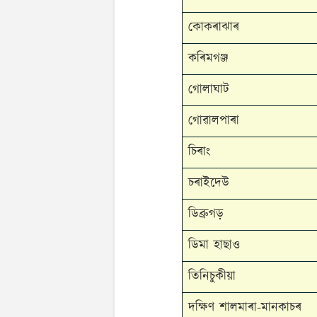
কোকৰাঝাৰ
কৰিমগঞ্জ
গোলাঘাট
গোৱালপাৰা
চিৰাং
চৰাইদেউ
ডিব্ৰুগড়
ডিমা হাছাও
তিনিচুকীয়া
দক্ষিণ শালমাৰা-মানকাচৰ