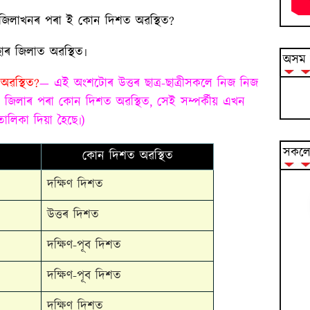
ৰ জিলাখনৰ পৰা ই কোন দিশত অৱস্থিত?
াৰ জিলাত অৱস্থিত৷
অসম ব
অৱস্থিত?
— এই অংশটোৰ উত্তৰ ছাত্ৰ-ছাত্ৰীসকলে নিজ নিজ
 জিলাৰ পৰা কোন দিশত অৱস্থিত, সেই সম্পৰ্কীয় এখন
তালিকা দিয়া হৈছে৷)
সকলো
কোন দিশত অৱস্থিত
দক্ষিণ দিশত
উত্তৰ দিশত
দক্ষিণ-পূব দিশত
দক্ষিণ-পূব দিশত
দক্ষিণ দিশত