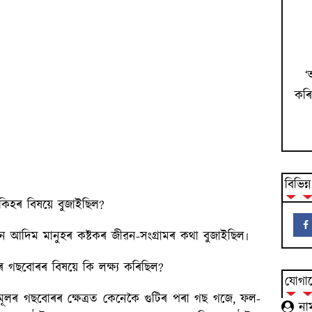
‘
কৰি
বিভিন্
কিহৰ বিষয়ে বুজাইছিল?
 আদিম মানুহৰ কষ্টকৰ জীৱন-সংগ্ৰামৰ কথা বুজাইছিল৷
 গছবোৰৰ বিষয়ে কি লক্ষ্য কৰিছিল?
যোগায
ূলৰ গছবোৰৰ ক্ষেত্ৰত কেনেকৈ গুটিৰ পৰা গছ গজে, ফল-
না