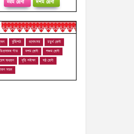
নৱম শ্ৰেণী
দশম শ্ৰেণী
ন
ুৰণ
কুঁহিপাঠ
গুণোৎসৱ
চতুৰ্থ শ্ৰেণী
োতিপ্ৰসাদৰ গীত
দশম শ্ৰেণী
পঞ্চম শ্ৰেণী
ৱেশ অধ্যয়ন
বৃত্তি পৰীক্ষা
ষষ্ঠ শ্ৰেণী
-শিকন সমল