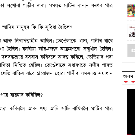
কা লগোৱা গাড়ীৰ দ্বাৰা৷ সময়ত মাটিৰ নানান ধৰণৰ পাত্ৰ
 আদিম মানুহৰ কি কি সুবিধা হৈছিল?
আৰু নিৰাপত্তাহীন আছিল৷ তেওেঁলাকে খাদ্য, পানীৰ বাবে
া হৈছিল৷ বনৰীয়া জীৱ-জন্তুৰ আক্ৰমণৰো সন্মুখীন হৈছিল৷
ৱত দলবদ্ধভাৱে বসবাস কৰিবলৈ আৰম্ভ কৰিলে, তেতিয়াৰ পৰা
োগিতা নিশ্চিত হৈছিল৷ তেওেঁলাকে সধাৰণতে নদীৰ পাৰত
েতি-বাতিৰ বাবে প্ৰয়োজন হোৱা পানীৰ সমস্যাও সমাধান
অসম ব
াত্ৰ ব্যৱহাৰ কৰিছিল?
বোৱা কৰিবলৈ আৰু শষ্য আদি সাঁচি ৰাখিবলৈ মাটিৰ পাত্ৰ