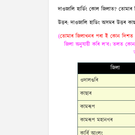
দাওজালি হার্ডিং কোল জিলাত? তোমা
উত্তৰ:
দাওজালি হাডিং অসমৰ উত্তৰ কাছ
(
তোমাৰ জিলাখনৰ পৰা ই কোন দিশত 
জিলা অনুযায়ী কৰি ল’ব৷ তলত কোন
জিলা
ওদালগুৰি
কাছাৰ
কামৰূপ
কামৰূপ মহানগৰ
কাৰ্বি আংলং