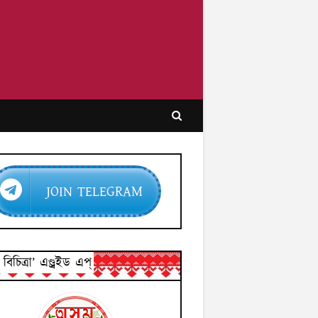
JOIN TELEGRAM
িচিত্ৰা’ এণ্ড্ৰইড এপ্