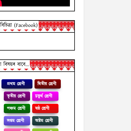
িচিত্ৰা (Facebook)
 বিষয়ৰ বাবে...
প্রথম শ্ৰেণী
দ্বিতীয় শ্ৰেণী
তৃতীয় শ্ৰেণী
চতুৰ্থ শ্ৰেণী
পঞ্চম শ্ৰেণী
ষষ্ঠ শ্ৰেণী
সপ্তম শ্ৰেণী
অষ্টম শ্ৰেণী