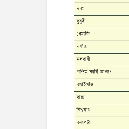
দৰং
ধুবুৰী
ধেমাজি
নগাঁও
নলবাৰী
পশ্চিম কাৰ্বি আংলং
বঙাইগাঁও
বাক্সা
বিশ্বনাথ
বৰপেটা