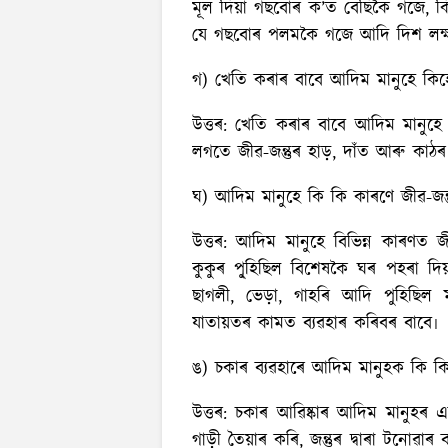
মূল দি‍য়া গছবোৰ ক’ত বেছিকৈ গজে, 
যে‍ গছবোৰ পলমকৈ গজে আদি দিশ লক্
গ) খেতি কৰাৰ বাবে আদিম মানুহে কিহ
উত্তৰ:
খেতি কৰাৰ বাবে আদিম মানুহে প্ৰ
লগতে জীৱ-জন্তুৰ হাড়, দাঁত আৰু কাঠৰ
ঘ) আদিম মানুহে কি কি কাৰণে জীৱ-জন্ত
উত্তৰ:
আদিম মানুহে বিভিন্ন কাৰণত জীৱ
কুকুৰ পু্হিছিল বিশেষকৈ ঘৰ পহৰা দ
ছাগলী, ভেড়া, গাহৰি আদি পুহিছিল 
যাতায়তৰ কামত ব্যৱহাৰ কৰিবৰ বাবে‍৷
ঙ) চকাৰ ব্যৱহাৰে আদিম মানুহক কি 
উত্তৰ:
চকাৰ আৱিষ্কাৰ আদিম মানুহৰ এক
গাড়ী তৈয়াৰ কৰি, জন্তুৰ দ্বাৰা টনোৱা