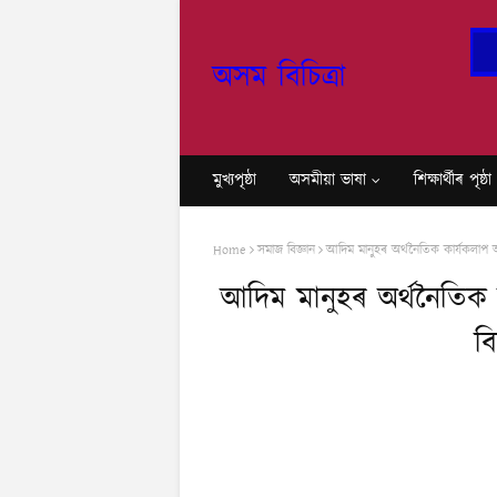
অসম বিচিত্ৰা
মুখ্যপৃষ্ঠা
অসমীয়া ভাষা
শি‍ক্ষাৰ্থীৰ পৃষ্ঠা
Home
সমাজ বিজ্ঞান
আদিম মানুহৰ অৰ্থনৈতিক কাৰ্যকলাপ আৰু
আদিম মানুহৰ অৰ্থনৈতিক
বি