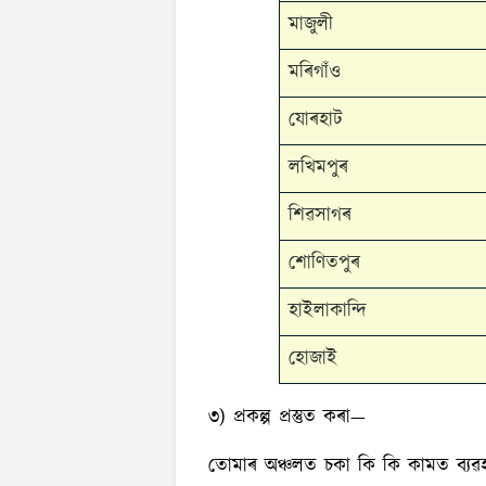
মাজুলী
মৰিগাঁও
যোৰহাট
লখিমপুৰ
শিৱসাগৰ
শোণিতপুৰ
হাইলাকান্দি
হোজাই
৩) প্ৰকল্প প্ৰস্তুত কৰা—
তোমাৰ অঞ্চলত চকা কি কি কামত ব্যৱ