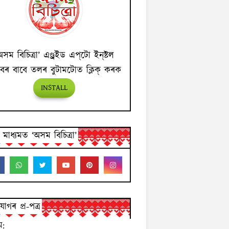
অসম বিচিত্ৰা’ এণ্ড্ৰইড এপ্‌টো ইন্‌ষ্টল
বৰ বাবে তলৰ বুটামটোত ক্লিক্ কৰক
INSTALL
ন মাধ্যমত ‘অসম বিচিত্ৰা’
োগৰ প্ৰ-পত্ৰ
ম: