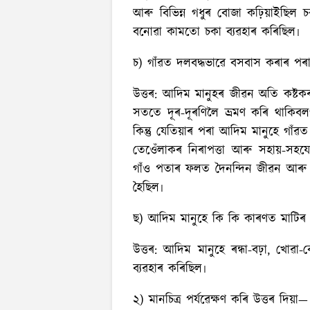
আৰু বিভিন্ন গধুৰ বোজা কঢ়িয়াইছিল চ
বনোৱা কামতো চকা ব্যৱহাৰ কৰিছিল৷
চ) গাঁৱত দলবদ্ধভাৱে বসবাস কৰাৰ পৰা
উত্তৰ:
আদিম মানুহৰ জীৱন অতি কষ্টকৰ 
সততে দূৰ-দূৰণি‍লৈ ভ্ৰমণ কৰি থাকিবলগ
কিন্তু যেতিয়াৰ পৰা আদিম মানুহে গাঁ
তেওেঁলাকৰ নিৰাপত্তা আৰু সহায়-সহয
গাঁও পতাৰ ফলত দৈনন্দিন জীৱন আৰু খ
হৈছিল৷
ছ) আদিম মানুহে কি কি কাৰণত মাটিৰ প
উত্তৰ:
আদিম মানুহে ৰন্ধা-বঢ়া, খোৱা-
ব্যৱহাৰ কৰিছিল৷
২) মানচিত্ৰ পর্যৱেক্ষণ কৰি উত্তৰ দিয়া—