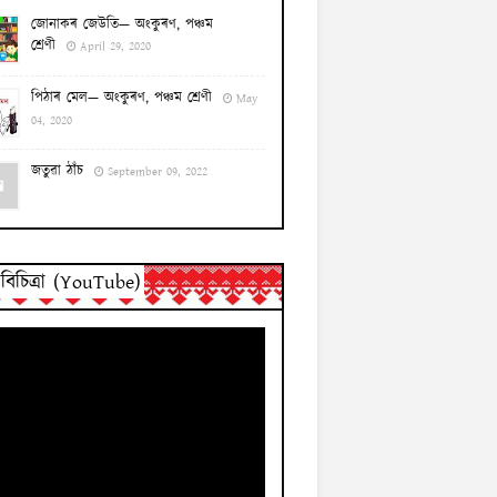
জোনাকৰ জেউতি— অংকুৰণ, পঞ্চম
শ্ৰেণী
April 29, 2020
পিঠাৰ মেল— অংকুৰণ, পঞ্চম শ্ৰেণী
May
04, 2020
জতুৱা ঠাঁচ
September 09, 2022
িচিত্ৰা (YouTube)