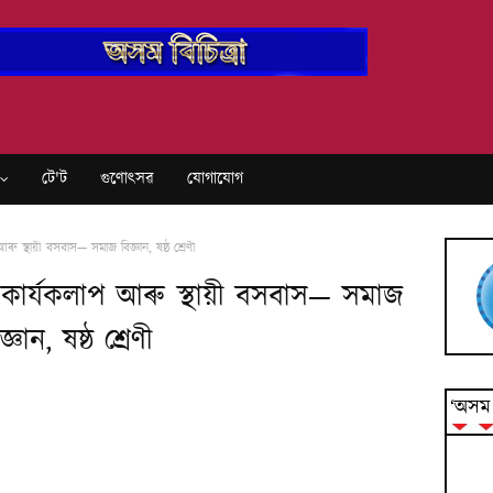
টে'ট
গুণোৎসৱ
যোগাযোগ
 স্থায়ী বসবাস— সমাজ বি‍জ্ঞান, ষষ্ঠ শ্ৰেণী
 কাৰ্যকলাপ আৰু স্থায়ী বসবাস— সমাজ
‍জ্ঞান, ষষ্ঠ শ্ৰেণী
‘অসম ব