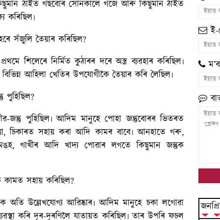
কিছুমান ঠাইত গছবোৰ সোনকালে গজে আৰু কিছুমান ঠাইত
ষ্য কৰিছিল৷
ই-
েৰে সঁজুলি তৈয়াৰ কৰিছিল?
থমে শিলেৰে নির্মিত কুঠাৰৰ দৰে অস্ত্ৰ ব্যৱহাৰ কৰিছিল৷
ম’ব
 বিভিন্ন আহিলা খেতিৰ উপযোগীকৈ তৈয়াৰ কৰি লৈ‍ছিল৷
ু পুহিছিল?
বাৰ্
-জন্তু পুহিছিল৷ আদিম মানুহে পোহা জন্তুবোৰৰ ভিতৰত
িয়া, চিকাৰত সহায় কৰা আদি কামৰ বাবে৷ আনহাতে গৰু,
মঙহ, গাখীৰ আদি খাদ্য পোৱাৰ লগতে কিছুমান জন্তুক
কি কামত সহায় কৰিছিল?
 অতি উল্লেখযোগ্য আৱিষ্কাৰ৷ আদিম মানুহে চকা লগোৱা
জনপ্ৰি
ৰ ব্যৱস্থা কৰি দূৰ-দূৰণিলৈ যাতায়ত কৰিছিল৷ তাৰ উপৰি ফচল