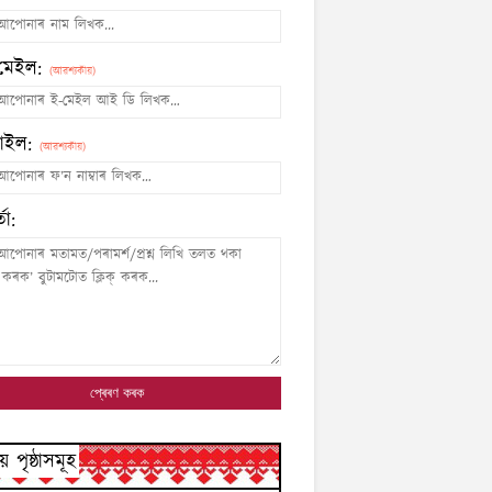
মেইল:
(আৱশ্যকীয়)
াইল:
(আৱশ্যকীয়)
তা:
য় পৃষ্ঠাসমূহ