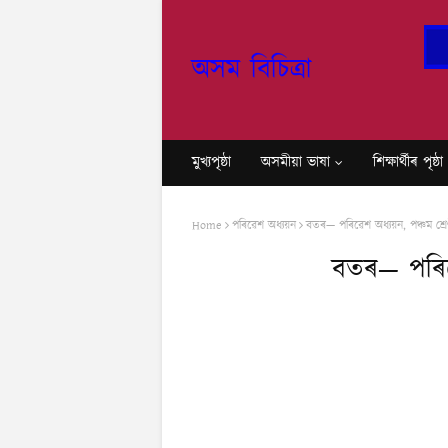
অসম বিচিত্ৰা
মুখ্যপৃষ্ঠা
অসমীয়া ভাষা
শি‍ক্ষাৰ্থীৰ পৃষ্ঠা
Home
পৰিৱেশ অধ্যয়ন
বতৰ— পৰিৱেশ অধ্যয়ন, পঞ্চম শ্ৰে
বতৰ— পৰিৱে