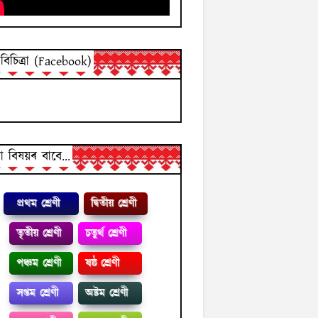
িচিত্ৰা (Facebook)
 বিষয়ৰ বাবে...
প্রথম শ্ৰেণী
দ্বিতীয় শ্ৰেণী
তৃতীয় শ্ৰেণী
চতুৰ্থ শ্ৰেণী
পঞ্চম শ্ৰেণী
ষষ্ঠ শ্ৰেণী
সপ্তম শ্ৰেণী
অষ্টম শ্ৰেণী