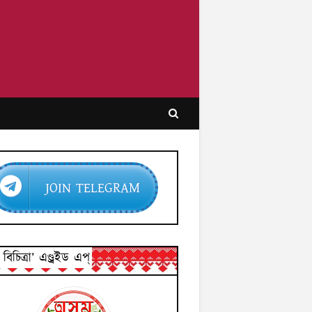
JOIN TELEGRAM
িচিত্ৰা’ এণ্ড্ৰইড এপ্