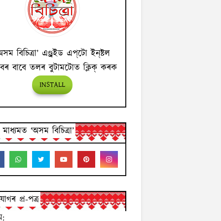
অসম বিচিত্ৰা’ এণ্ড্ৰইড এপ্‌টো ইন্‌ষ্টল
বৰ বাবে তলৰ বুটামটোত ক্লিক্ কৰক
INSTALL
ন মাধ্যমত ‘অসম বিচিত্ৰা’
োগৰ প্ৰ-পত্ৰ
ম: