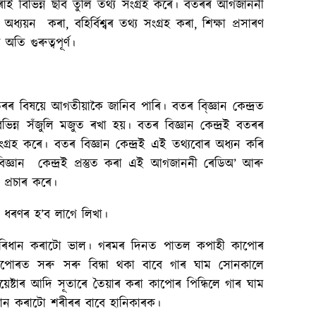
াই বিভিন্ন ছবি তুলি তথ্য সংগ্ৰহ কৰে। বতৰৰ আগজাননী
 অধ্যয়ন কৰা, বহিৰ্বিশ্বৰ তথ্য সংগ্ৰহ কৰা, শিক্ষা প্ৰসাৰণ
তি গুৰুত্বপূৰ্ণ।
ৰৰ বিষয়ে আগতীয়াকৈ জানিব পাৰি। বতৰ বি্জ্ঞান কেন্দ্ৰত
ন্ন সঁজুলি মজুত ৰখা হয়। বতৰ বিজ্ঞান কেন্দ্ৰই বতৰৰ
সংগ্ৰহ কৰে। বতৰ বিজ্ঞান কেন্দ্ৰই এই তথ্যবোৰ অধ্যন কৰি
জ্ঞান কেন্দ্ৰই প্ৰস্তুত কৰা এই আগজাননী ৰেডিঅ’ আৰু
প্ৰচাৰ কৰে।
 ধৰণৰ হ’ব লাগে লিখা।
িধান কৰাটো ভাল। গৰমৰ দিনত পাতল কপাহী কাপোৰ
াপোৰত সৰু সৰু বিন্ধা থকা বাবে গাৰ ঘাম সোনকালে
িয়েষ্টাৰ আদি সূতাৰে তৈয়াৰ কৰা কাপোৰ পিন্ধিলে গাৰ ঘাম
ধান কৰাটো শৰীৰৰ বাবে হানিকাৰক।