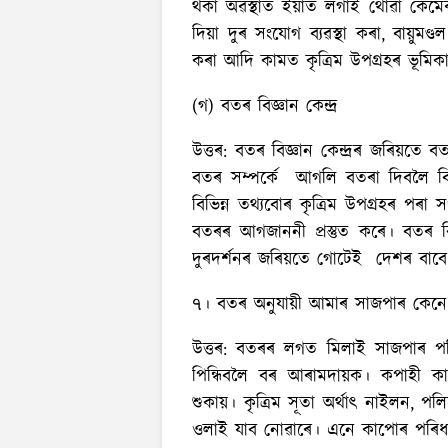
থকা অৱস্থাত ইয়াত লগাই থোৱা কেমেৰ
দিয়া দুৰ সংযোগ ব্যৱস্থা কৰা, বায়ুমণ্ডল
কৰা আদি কামত কৃত্ৰিম উপগ্ৰহৰ ভূমিকা অ
(গ) বতৰ বিজ্ঞান কেন্দ্ৰ
উত্তৰ:
বতৰ বিজ্ঞান কেন্দ্ৰৰ জৰিয়তে বত
বতৰ সম্পৰ্কে আগলি বতৰা দিবলৈ বিভি
বিভিন্ন তথ্যবোৰ কৃত্ৰিম উপগ্ৰহৰ পৰা 
বতৰৰ আগজাননী প্ৰস্তুত কৰে। বতৰ বি
দুৰদৰ্শনৰ জৰিয়তে গোটেই দেশৰ বাবে 
৭। বতৰ অনুযায়ী আমাৰ সাজপাৰ কেনে
উত্তৰ:
বতৰৰ লগত মিলাই সাজপাৰ পৰ
পিন্ধিবলৈ বৰ আৰামদায়ক। কপাহী ক
শুকায়। কৃত্রিম সূতা অর্থাৎ নাইলন, পল
ওলাই যাব নোৱাৰে। এনে কাপোৰ পৰি