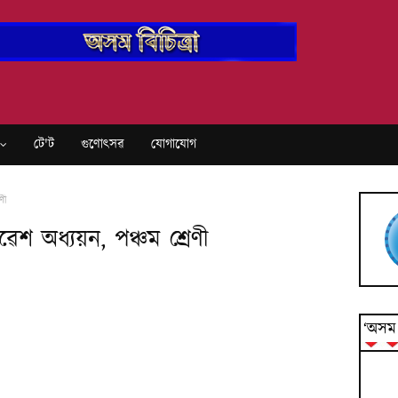
টে'ট
গুণোৎসৱ
যোগাযোগ
ণী
শ অধ্যয়ন, পঞ্চম শ্ৰেণী
‘অসম ব