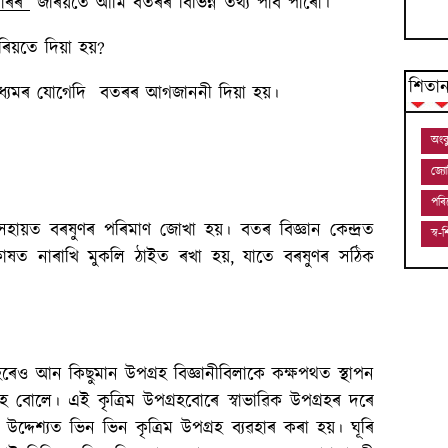
টাৰৰ
জৰিয়তে আমি বতৰৰ বিভিন্ন তথ্য পাব পাৰোঁ।
ৰিয়তে দিয়া হয়?
শিতা
মাধ্যমৰ যোগেদি বতৰৰ আগজাননী দিয়া হয়।
অংক
জ্য
পৰি
ায়ত বৰষুণৰ পৰিমাণ জোখা হয়। বতৰ বিজ্ঞান কেন্দ্ৰত
স্ব
 কাষত নাৰাখি মুকলি ঠাইত ৰখা হয়, যাতে বৰষুণৰ সঠিক
ৰেও আন কিছুমান উপগ্ৰহ বিজ্ঞানীবিলাকে কক্ষপথত স্থাপন
হ বোলে। এই কৃত্ৰিম উপগ্ৰহবোৰে স্বাভাৱিক উপগ্ৰহৰ দৰে
উদ্দেশ্যত ভিন ভিন কৃত্ৰিম উপগ্ৰহ ব্যৱহাৰ কৰা হয়। ঘূৰি