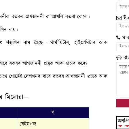
াননীক বতৰৰ আগজাননী বা আগলি বতৰা বোলে।
ই-
ুলিৰ নাম।
ম’ব
সঁজুলিৰ নাম হৈছে— থাৰ্ম’মিটাৰ, হাইগ্ৰ’মিটাৰ আৰু
বাৰ্
বে বতৰৰ আগজাননী প্ৰস্তুত আৰু প্ৰচাৰ কৰে?
ভাগে গোটেই দেশখনৰ বাবে বতৰৰ আগজাননী প্ৰস্তুত আৰু
ৰ মিলোৱা—
‘খ’
জনপ্ৰি
ৰেইনগজ