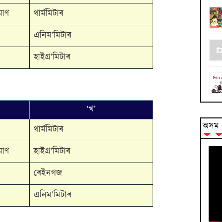
মাণ
থাৰ্মমিটাৰ
এনিম’মিটাৰ
হাইগ্ৰ’মিটাৰ
‘খ’
অসম ব
থাৰ্মমিটাৰ
মাণ
হাইগ্ৰ’মিটাৰ
ৰেইনগজ
এনিম’মিটাৰ