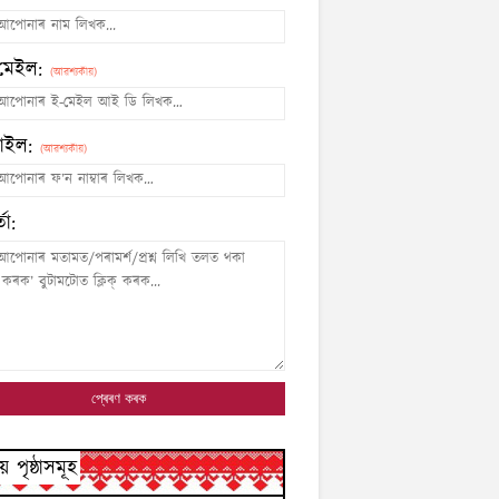
মেইল:
(আৱশ্যকীয়)
াইল:
(আৱশ্যকীয়)
তা:
য় পৃষ্ঠাসমূহ