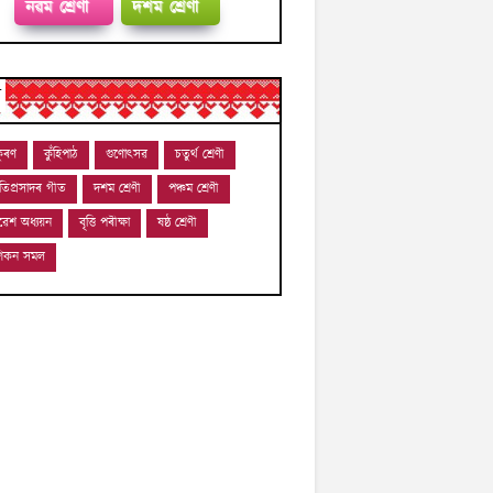
নৱম শ্ৰেণী
দশম শ্ৰেণী
ন
ুৰণ
কুঁহিপাঠ
গুণোৎসৱ
চতুৰ্থ শ্ৰেণী
োতিপ্ৰসাদৰ গীত
দশম শ্ৰেণী
পঞ্চম শ্ৰেণী
ৱেশ অধ্যয়ন
বৃত্তি পৰীক্ষা
ষষ্ঠ শ্ৰেণী
-শিকন সমল