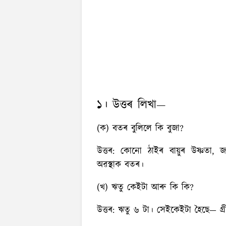
১। উত্তৰ লিখা—
(ক) বতৰ বুলিলে কি বুজা?
উত্তৰ:
কোনো ঠাইৰ বায়ুৰ উষ্ণতা, জল
অৱস্থাক বতৰ।
(খ) ঋতু কেইটা আৰু কি কি?
উত্তৰ:
ঋতু ৬ টা। সেইকেইটা হৈছে— গ্ৰীষ্