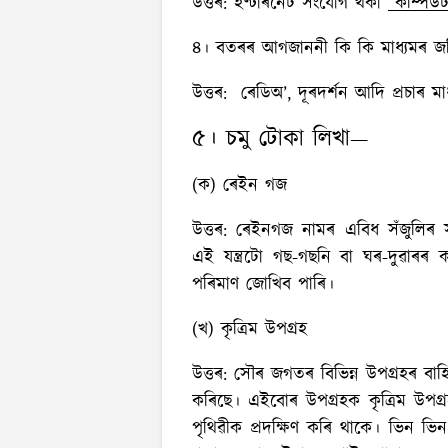
উত্তৰ:
ইণ্টাৰনেট সংযোগ থকা
কম্পিউ
৪। বতৰৰ আগজাননী কি কি মাধ্যমৰ জ
উত্তৰ:
ৰেডিঅ’, দূৰদৰ্শন আদি প্ৰচাৰ 
৫। চমু টোকা লিখা—
(ক) ৰেইন গজ
উত্তৰ:
ৰেইনগজ নামৰ এবিধ সঁজুলিৰ সহ
এই যন্ত্ৰটো গছ-গছনি বা ঘৰ-দুৱাৰৰ
পৰিমাণ জোখিব পাৰি।
(খ) কৃত্ৰিম উপগ্ৰহ
উত্তৰ:
সৌৰ জগতৰ বিভিন্ন উপগ্ৰহৰ বাহি
কৰিছে। এইবোৰ উপগ্ৰহক কৃত্ৰিম উপগ্ৰ
পৃথিৱীক প্ৰদক্ষিণ কৰি থাকে। ভিন ভিন 