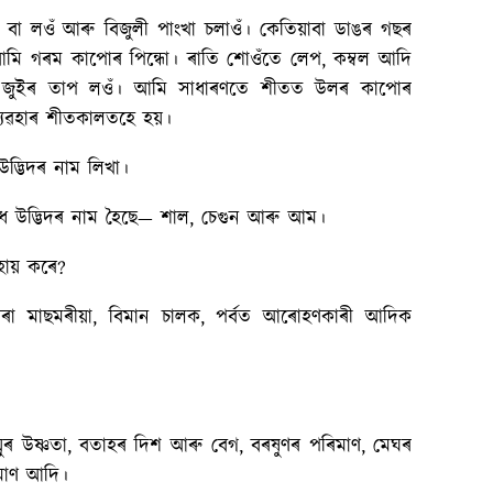
বা লওঁ আৰু বিজুলী পাংখা চলাওঁ। কেতিয়াবা ডাঙৰ গছৰ
মি গৰম কাপোৰ পিন্ধো। ৰাতি শোওঁতে লেপ, কম্বল আদি
 জুইৰ তাপ লওঁ। আমি সাধাৰণতে শীতত উলৰ কাপোৰ
্যৱহাৰ শীতকালতহে হয়।
দ্ভিদৰ নাম লিখা।
 উদ্ভিদৰ নাম হৈছে— শাল, চেগুন আৰু আম।
হায় কৰে?
া মাছমৰীয়া, বিমান চালক, পৰ্বত আৰোহণকাৰী আদিক
ৰ উষ্ণতা, বতাহৰ দিশ আৰু বেগ, বৰষুণৰ পৰিমাণ, মেঘৰ
িমাণ আদি।