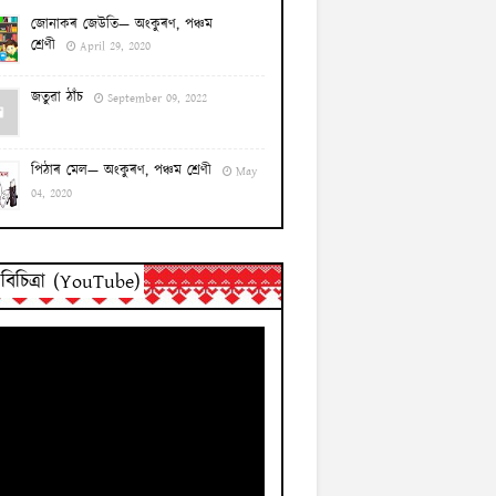
জোনাকৰ জেউতি— অংকুৰণ, পঞ্চম
শ্ৰেণী
April 29, 2020
জতুৱা ঠাঁচ
September 09, 2022
পিঠাৰ মেল— অংকুৰণ, পঞ্চম শ্ৰেণী
May
04, 2020
িচিত্ৰা (YouTube)