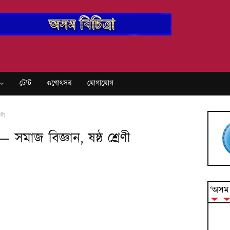
টে'ট
গুণোৎসৱ
যোগাযোগ
েণী
 সমাজ বি‍জ্ঞান, ষষ্ঠ শ্ৰেণী
‘অসম ব