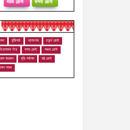
নৱম শ্ৰেণী
দশম শ্ৰেণী
ন
ুৰণ
কুঁহিপাঠ
গুণোৎসৱ
চতুৰ্থ শ্ৰেণী
োতিপ্ৰসাদৰ গীত
দশম শ্ৰেণী
পঞ্চম শ্ৰেণী
ৱেশ অধ্যয়ন
বৃত্তি পৰীক্ষা
ষষ্ঠ শ্ৰেণী
-শিকন সমল