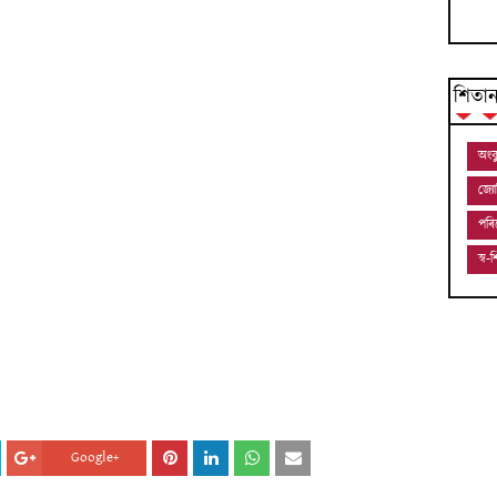
শিতা
অংক
জ্য
পৰি
স্ব
Google+