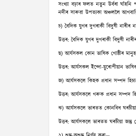
সংখ্যা বঢ়াৰ ফলত নতুন উর্বৰা ঘাঁহনি
নদীৰ সাৰুৱা উপত্যকা অঞ্চললৈ আগবাঢ়
চ) বৈদিক যুগৰ দুগৰাকী বিদুষী নাৰীৰ ন
উত্তৰ:
বৈদিক যুগৰ দুগৰাকী বিদুষী নাৰীৰ 
ছ) আর্যসকল কোন ভাষিক গোষ্ঠীৰ মান
উত্তৰ:
আর্যসকল ইন্দো-য়ুৰোপীয়ান ভাষিক
জ) আর্যসকলে কিহক প্ৰধান সম্পদ হিচা
উত্তৰ:
আর্যসকলে গৰুক প্ৰধান সম্পদ হি
ঝ) আর্যসকলে ভাৰতত কোনবিধ ঘৰচীয়া 
উত্তৰ:
আর্যসকলে ভাৰতত ঘৰচীয়া জন্তু ঘে
২) শুদ্ধ-অশুদ্ধ নির্ণয় কৰা—