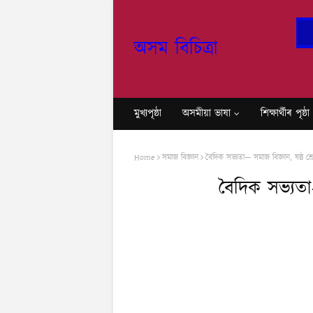
অসম বিচিত্ৰা
মুখ্যপৃষ্ঠা
অসমীয়া ভাষা
শি‍ক্ষাৰ্থীৰ পৃষ্ঠা
Home
সমাজ বিজ্ঞান
বৈদিক সভ্যতা— সমাজ বি‍জ্ঞান, ষষ্ঠ শ্ৰ
বৈদিক সভ্যতা—