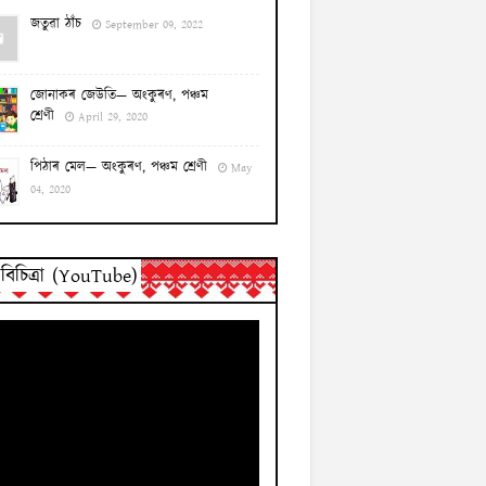
জতুৱা ঠাঁচ
September 09, 2022
জোনাকৰ জেউতি— অংকুৰণ, পঞ্চম
শ্ৰেণী
April 29, 2020
পিঠাৰ মেল— অংকুৰণ, পঞ্চম শ্ৰেণী
May
04, 2020
িচিত্ৰা (YouTube)