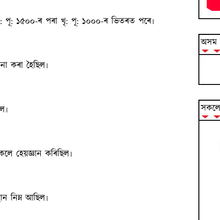
: পূ: ১৫০০-ৰ পৰা খৃ: পূ: ১০০০-ৰ ভিতৰত পৰে৷
অসম ব
না কৰা হৈছিল৷
সকলো
ল৷
সকলে হেয়জ্ঞান কৰিছিল৷
ন নিম্ন আছিল৷