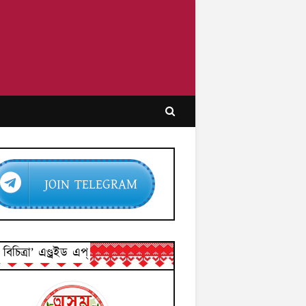
JOIN TELEGRAM
িচিত্ৰা’ এণ্ড্ৰইড এপ্