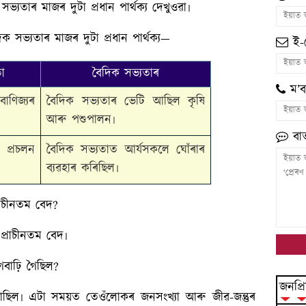
ভ্যতাৰ মাজৰ দুটা প্ৰধান পার্থক্য দেখুওৱা৷
ক সভ্যতাৰ মাজৰ দুটা প্ৰধান পার্থক্য—
ই-
তা
বৈদিক সভ্যতাৰ
ম’ব
বাণিজ্যৰ
বৈদিক সভ্যতাৰ ভেটি আছিল কৃষি
আৰু পশুপালন৷
বাৰ্
ৰ প্ৰচলন
বৈদিক সভ্যতাত আর্যসকলে ঘোঁৰাৰ
ব্যৱহাৰ কৰিছিল৷
াচীনতম বেদ?
্ৰাচীনতম বেদ৷
বাঢ়ি গৈছিল?
জনপ্ৰি
িল৷ এটা সময়ত তেওঁলোকৰ জনসংখ্যা আৰু জীৱ-জন্তুৰ