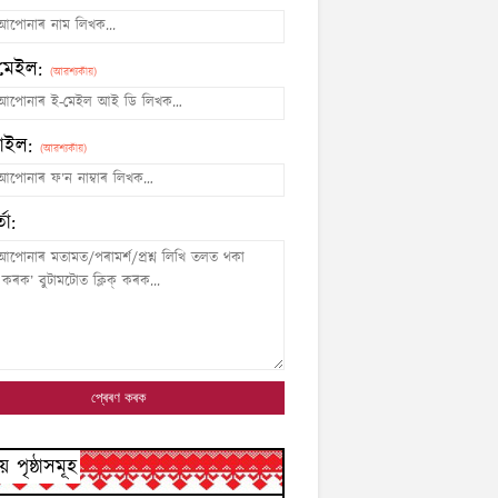
মেইল:
(আৱশ্যকীয়)
াইল:
(আৱশ্যকীয়)
তা:
য় পৃষ্ঠাসমূহ