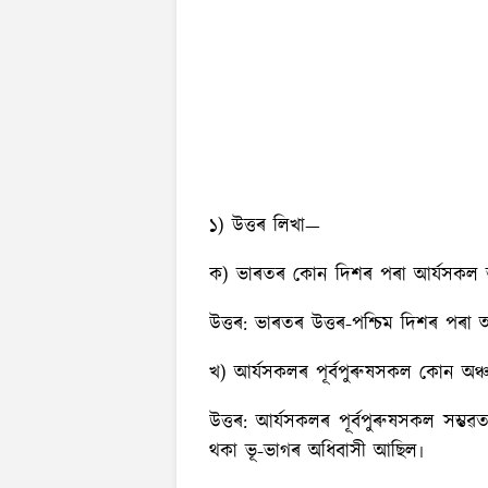
১) উত্তৰ লিখা—
ক) ভাৰতৰ কোন দিশৰ পৰা আর্যসকল ভা
উত্তৰ:
ভাৰতৰ উত্তৰ-পশ্চিম দিশৰ পৰা আ
খ) আর্যসকলৰ পূর্বপুৰুষসকল কোন অঞ
উত্তৰ:
আর্যসকলৰ পূর্বপুৰুষসকল সম্ভৱ
থকা ভূ-ভাগৰ অধিবাসী আছিল৷