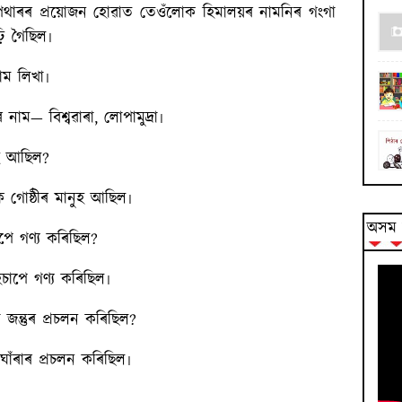
 পথাৰৰ প্ৰয়োজন হোৱাত তেওঁলোক হিমালয়ৰ নামনিৰ গংগা
ি গৈছিল৷
াম লিখা৷
নাম— বিশ্বৱাৰা, লোপামুদ্ৰা৷
ুহ আছিল?
 গোষ্ঠীৰ মানুহ আছিল৷
অসম ব
পে গণ্য কৰিছিল?
চাপে গণ্য কৰিছিল৷
জন্তুৰ প্ৰচলন কৰিছিল?
াঁৰাৰ প্ৰচলন কৰিছিল৷