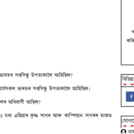
‘
কৰি
ৰতৰ সপ্তসিন্ধু উপত্যকালৈ আহিছিল?
বিভিন্
র্যসকল ভাৰতৰ সপ্তসিন্ধু উপত্যকালৈ আহিছিল৷
্চলৰ অধিবাসী আছিল?
তঃ মধ্য এছিয়াৰ কৃষ্ণ সাগৰ আৰু কাস্পিয়ান সাগৰৰ মাজত
যোগায
না