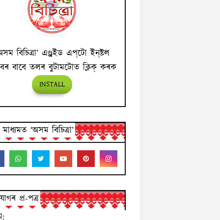
অসম বিচিত্ৰা’ এণ্ড্ৰইড এপ্‌টো ইন্‌ষ্টল
বৰ বাবে তলৰ বুটামটোত ক্লিক্ কৰক
INSTALL
ন মাধ্যমত ‘অসম বিচিত্ৰা’
োগৰ প্ৰ-পত্ৰ
ম: