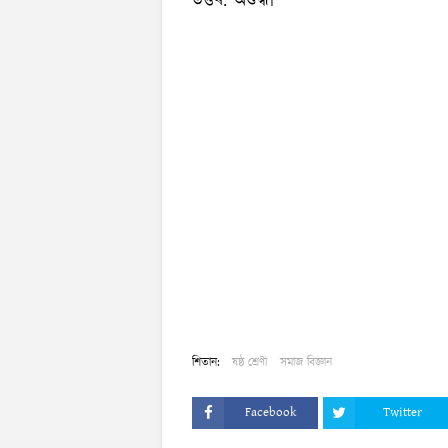
উত্তৰ:
অশুদ্ধ৷
শিতান:
ষষ্ঠ শ্ৰেণী
সমাজ বিজ্ঞান
Facebook
Twitter