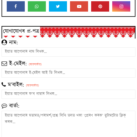
যোগাযোগৰ প্ৰ-পত্ৰ
নাম:
ই-মেইল:
(আৱশ্যকীয়)
ম’বাইল:
(আৱশ্যকীয়)
বাৰ্তা: