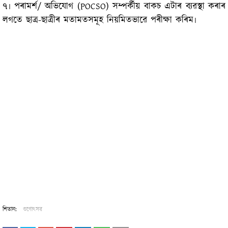
৭৷ পৰামৰ্শ/ অভিযোগ (POCSO) সম্পৰ্কীয় বাকচ এটাৰ ব্যৱস্থা কৰাৰ
লগতে ছাত্ৰ-ছাত্ৰীৰ মতামতসমূহ নিয়মিতভাৱে পৰীক্ষা কৰিম৷
শিতান:
গুণোৎসৱ