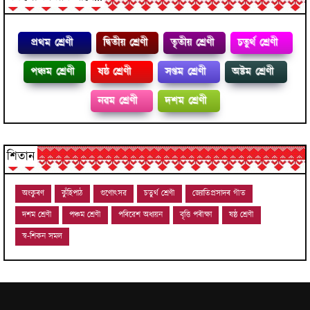
প্রথম শ্ৰেণী
দ্বিতীয় শ্ৰেণী
তৃতীয় শ্ৰেণী
চতুৰ্থ শ্ৰেণী
পঞ্চম শ্ৰেণী
ষষ্ঠ শ্ৰেণী
সপ্তম শ্ৰেণী
অষ্টম শ্ৰেণী
নৱম শ্ৰেণী
দশম শ্ৰেণী
শিতান
অংকুৰণ
কুঁহিপাঠ
গুণোৎসৱ
চতুৰ্থ শ্ৰেণী
জ্যোতিপ্ৰসাদৰ গীত
দশম শ্ৰেণী
পঞ্চম শ্ৰেণী
পৰিৱেশ অধ্যয়ন
বৃত্তি পৰীক্ষা
ষষ্ঠ শ্ৰেণী
স্ব-শিকন সমল