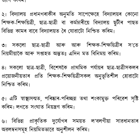
ত্যাগ কৰিম৷
২৷ বিদ্যালয় প্ৰধানগৰাকীৰ অনুমতি সাপেক্ষেহে বিদ্যালয়ৰ কোনো
শিক্ষক-শিক্ষয়িত্ৰী, ছাত্ৰ-ছাত্ৰী বা কৰ্মচাৰীয়ে বিদ্যালয় ছুটীৰ পাছত
বিভিন্ন কামৰ বাবে বিদ্যালয়ত ৰৈ যোৱাটো নিশ্চিত কৰিম৷
৩৷ সকলো ছাত্ৰ-ছাত্ৰী আৰু আৰু শিক্ষক-শিক্ষয়িত্ৰীৰ স’তে
নিয়মীয়াকৈ আৰু সপ্তাহত অন্ততঃ এদিন মত বিনিময় কৰিম৷
৪৷ সকলো ছাত্ৰ-ছাত্ৰী, বিশেষকৈ প্ৰাথমিক পৰ্যায়ৰ ছাত্ৰ-ছাত্ৰীসকলৰ
প্ৰয়োজনীয়তাৰ প্ৰতি শিক্ষক-শিক্ষয়িত্ৰীসকল অনুভূতিশীল হোৱাটো
নিশ্চিত কৰিম৷
৫৷ এটি স্বাস্থ্যসন্মত, পৰিষ্কাৰ-পৰিচ্ছন্ন তথা শংকামুক্ত পৰিৱেশ সৃষ্টি
কৰিম৷ লগতে সংঘাত নিয়ন্ত্ৰণ কৰিম৷
৬৷ বিভিন্ন প্ৰাকৃতিক দুৰ্যোগৰ সময়ত ল’বলগীয়া সাৱধানতাৰ
অৱলম্বনসমূহ নিয়মিতভাৱে অনুশীলন কৰিম৷