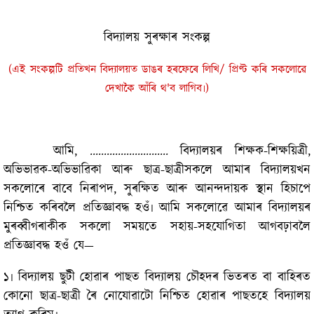
বিদ্যালয় সুৰক্ষা শপত
বিদ্যালয় সুৰক্ষাৰ সংকল্প
(এই সংকল্পটি প্ৰতিখন বিদ্যালয়ত ডাঙৰ হৰফেৰে লিখি‍/ প্ৰিণ্ট কৰি সকলোৱে
দেখাকৈ আঁৰি‍ থ'ব লাগিব৷)
আমি, ............................ বিদ্যালয়ৰ শিক্ষক-শিক্ষয়িত্ৰী,
অভিভাৱক-অভিভাৱিকা আৰু ছাত্ৰ-ছাত্ৰীসকলে আমাৰ বিদ্যালয়খন
সকলোৰে বাবে নিৰাপদ, সুৰক্ষিত আৰু আনন্দদায়ক স্থান হিচাপে
নিশ্চিত কৰিবলৈ প্ৰতিজ্ঞাবদ্ধ হওঁ৷ আমি সকলোৱে আমাৰ বিদ্যালয়ৰ
মুৰব্বীগৰাকীক সকলো সময়তে সহায়-সহযোগিতা আগবঢ়াবলৈ
প্ৰতিজ্ঞাবদ্ধ হওঁ যে—
১৷ বিদ্যালয় ছুটী হোৱাৰ পাছত বিদ্যালয় চৌহদৰ ভিতৰত বা বাহিৰত
কোনো ছাত্ৰ-ছাত্ৰী ৰৈ নোযোৱাটো নিশ্চিত হোৱাৰ পাছতহে বিদ্যালয়