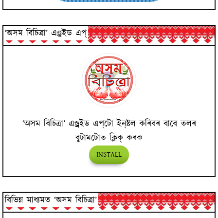
‘অসম বিচিত্ৰা’ এণ্ড্ৰইড এপ্
‘অসম বিচিত্ৰা’ এণ্ড্ৰইড এপ্‌টো ইন্‌ষ্টল কৰিবৰ বাবে তলৰ
বুটামটোত ক্লিক্ কৰক
INSTALL
বিভিন্ন মাধ্যমত ‘অসম বিচিত্ৰা’