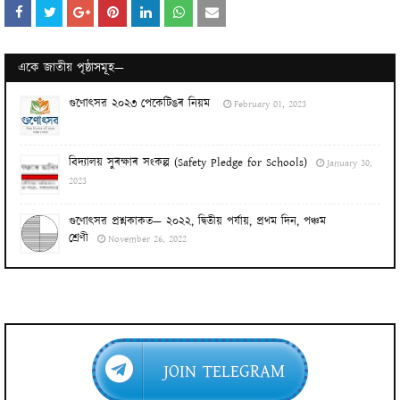
একে জাতীয় পৃষ্ঠাসমূহ—
গুণোৎসৱ ২০২৩ পেকেটিঙৰ নিয়ম
February 01, 2023
বিদ্যালয় সুৰক্ষাৰ সংকল্প (Safety Pledge for Schools)
January 30,
2023
গুণোৎসৱ প্ৰশ্নকাকত— ২০২২, দ্বিতীয় পর্যায়, প্ৰথম দিন, পঞ্চম
শ্ৰেণী
November 26, 2022
JOIN TELEGRAM